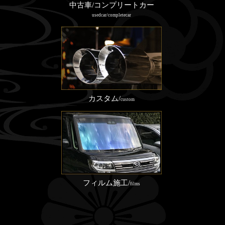
中古車/コンプリートカー
usedcar/completecar
カスタム/
custom
フィルム施工/
films