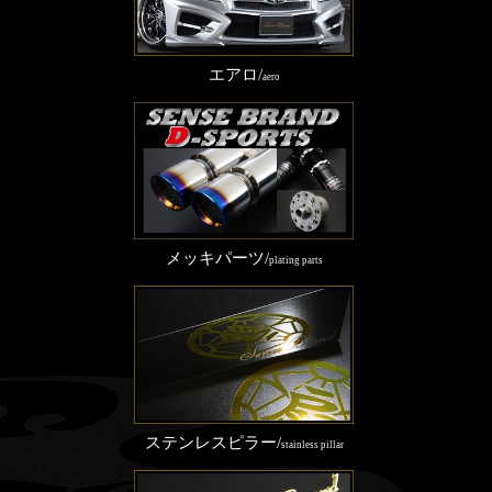
エアロ/
aero
メッキパーツ/
plating parts
ステンレスピラー/
stainless pillar