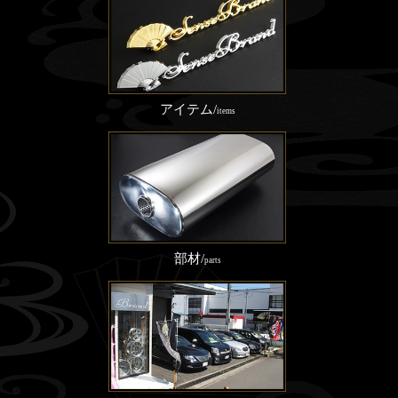
アイテム/
items
部材/
parts